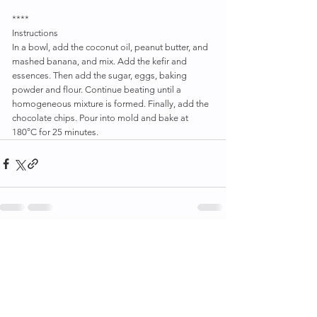
****
Instructions
In a bowl, add the coconut oil, peanut butter, and 
mashed banana, and mix. Add the kefir and 
essences. Then add the sugar, eggs, baking 
powder and flour. Continue beating until a 
homogeneous mixture is formed. Finally, add the 
chocolate chips. Pour into mold and bake at 
180°C for 25 minutes.
Ver todo
Entradas recientes