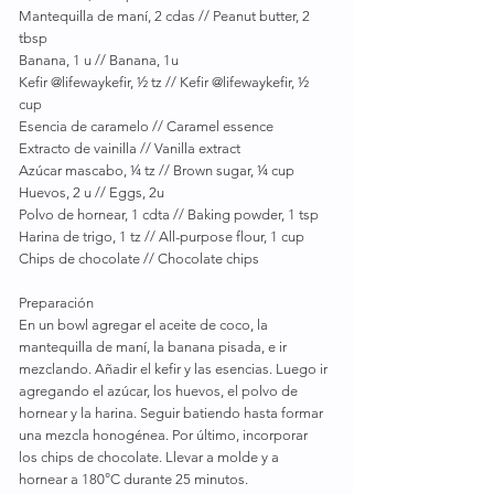
Mantequilla de maní, 2 cdas // Peanut butter, 2 
tbsp
Banana, 1 u // Banana, 1u
Kefir @lifewaykefir, ½ tz // Kefir @lifewaykefir, ½ 
cup
Esencia de caramelo // Caramel essence
Extracto de vainilla // Vanilla extract
Azúcar mascabo, ¼ tz // Brown sugar, ¼ cup
Huevos, 2 u // Eggs, 2u
Polvo de hornear, 1 cdta // Baking powder, 1 tsp
Harina de trigo, 1 tz // All-purpose flour, 1 cup
Chips de chocolate // Chocolate chips
Preparación
En un bowl agregar el aceite de coco, la 
mantequilla de maní, la banana pisada, e ir 
mezclando. Añadir el kefir y las esencias. Luego ir 
agregando el azúcar, los huevos, el polvo de 
hornear y la harina. Seguir batiendo hasta formar 
una mezcla honogénea. Por último, incorporar 
los chips de chocolate. Llevar a molde y a 
hornear a 180°C durante 25 minutos.