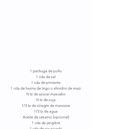
1 pechuga de pollo
1 cda de sal
1 cda de pimienta
1 cda de harina de trigo o almidón de maíz
½ tz de azúcar mascabo
½ tz de soja
1/3 tz de vinagre de manzana
1/3 tz de agua
Aceite de sésamo (opcional)
1 cda de jengibre
1 cda de ajo picado