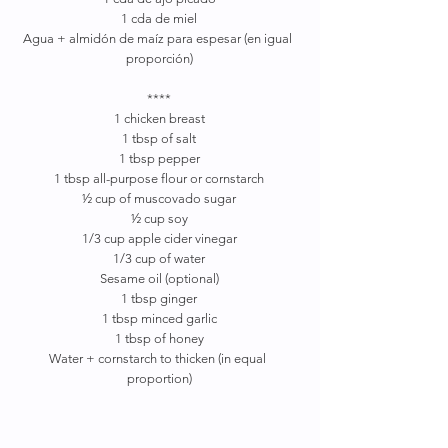
1 cda de miel
Agua + almidón de maíz para espesar (en igual 
proporción)
****
1 chicken breast
1 tbsp of salt
1 tbsp pepper
1 tbsp all-purpose flour or cornstarch
½ cup of muscovado sugar
½ cup soy
1/3 cup apple cider vinegar
1/3 cup of water
Sesame oil (optional)
1 tbsp ginger
1 tbsp minced garlic
1 tbsp of honey
Water + cornstarch to thicken (in equal 
proportion)