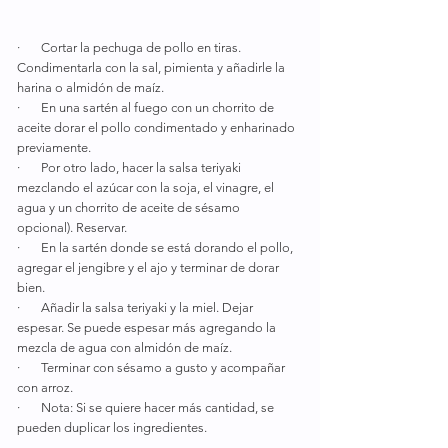
·       Cortar la pechuga de pollo en tiras. 
Condimentarla con la sal, pimienta y añadirle la 
harina o almidón de maíz.
·       En una sartén al fuego con un chorrito de 
aceite dorar el pollo condimentado y enharinado 
previamente. 
·       Por otro lado, hacer la salsa teriyaki 
mezclando el azúcar con la soja, el vinagre, el 
agua y un chorrito de aceite de sésamo 
opcional). Reservar.
·       En la sartén donde se está dorando el pollo, 
agregar el jengibre y el ajo y terminar de dorar 
bien.
·       Añadir la salsa teriyaki y la miel. Dejar 
espesar. Se puede espesar más agregando la 
mezcla de agua con almidón de maíz.
·       Terminar con sésamo a gusto y acompañar 
con arroz.
·       Nota: Si se quiere hacer más cantidad, se 
pueden duplicar los ingredientes.