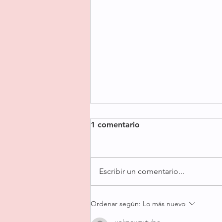
1 comentario
Escribir un comentario...
Mi Budín Inglés Increíble (no
Ordenar según:
Lo más nuevo
se compara con nada les
unknownytube