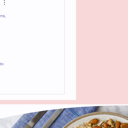
no de frutas
ns, 
to 