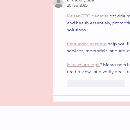
juro)
20 feb 2025
Kaiser OTC benefits
 provide m
and health essentials, promot
solutions.
Obituaries near me
 help you f
services, memorials, and tribut
is traveluro legit
? Many users h
read reviews and verify deals 
Me gusta
Reaccionar