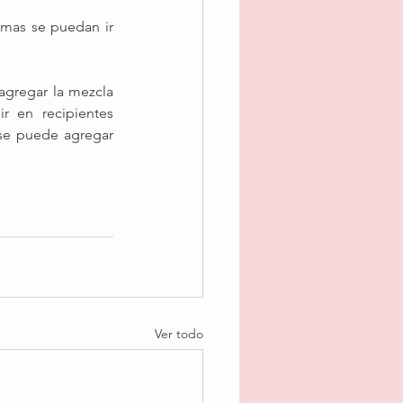
emas se puedan ir 
agregar la mezcla 
 en recipientes 
individuales y llevar a heladera hasta que tome cuerpo. Al momento de consumir, se puede agregar 
Ver todo