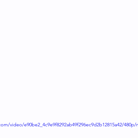
ic.com/video/e90be2_4c9e9f8292ab49f296ec9d2b12815a42/480p/