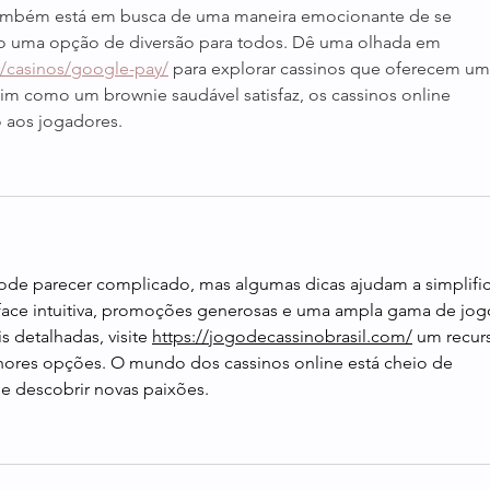
também está em busca de uma maneira emocionante de se 
são uma opção de diversão para todos. Dê uma olhada em 
r/casinos/google-pay/
 para explorar cassinos que oferecem um
sim como um brownie saudável satisfaz, os cassinos online 
 aos jogadores.
pode parecer complicado, mas algumas dicas ajudam a simplifica
rface intuitiva, promoções generosas e uma ampla gama de jogo
 detalhadas, visite 
https://jogodecassinobrasil.com/
 um recur
lhores opções. O mundo dos cassinos online está cheio de 
 e descobrir novas paixões.