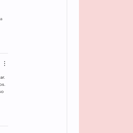
a 
r. 
s. 
so 