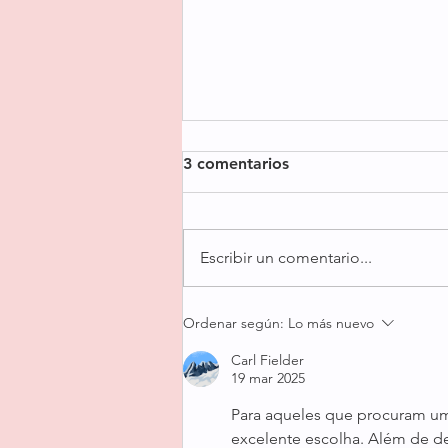
Panettone Navideño
3 comentarios
japonés
Video acá :
https://www.instagram.com/reel/
Escribir un comentario...
DQAYRiXEg_9/?
igsh=NTc4MTIwNjQ2YQ==
………………………………………
Ordenar según:
Lo más nuevo
…… . (English below)
Carl Fielder
PANETTONE JAPONÉS
19 mar 2025
NAVIDEÑO (MÉTODO
TANGZHONG) Una receta que
Para aqueles que procuram um
enamora desde el primer b
excelente escolha. Além de de