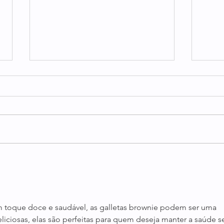
La h
Mi Budín Inglés Increíble (no
se compara con nada les
juro)
 toque doce e saudável, as galletas brownie podem ser uma 
liciosas, elas são perfeitas para quem deseja manter a saúde 