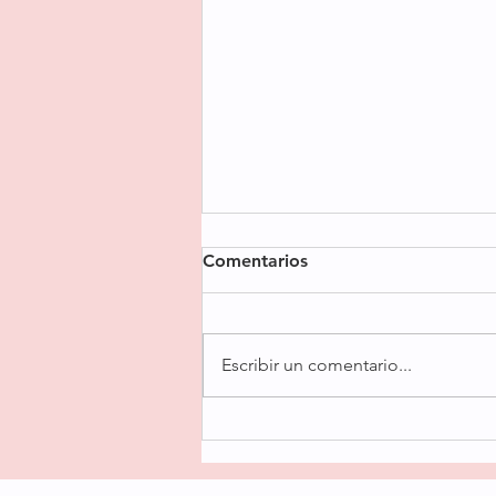
Comentarios
Escribir un comentario...
Mi tarta de jamón y queso
con masa casera