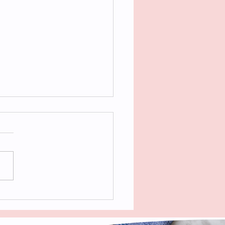
k Perfecto (como en
aurantes) con Papas
stadas Crocantes