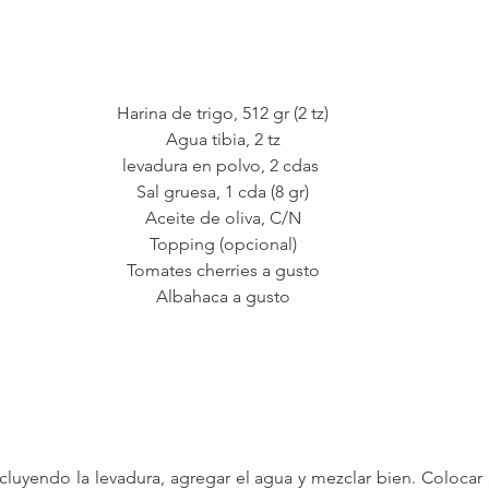
Harina de trigo, 512 gr (2 tz)
Agua tibia, 2 tz
levadura en polvo, 2 cdas 
Sal gruesa, 1 cda (8 gr)
Aceite de oliva, C/N
Topping (opcional)
Tomates cherries a gusto
Albahaca a gusto
cluyendo la levadura, agregar el agua y mezclar bien. Colocar a