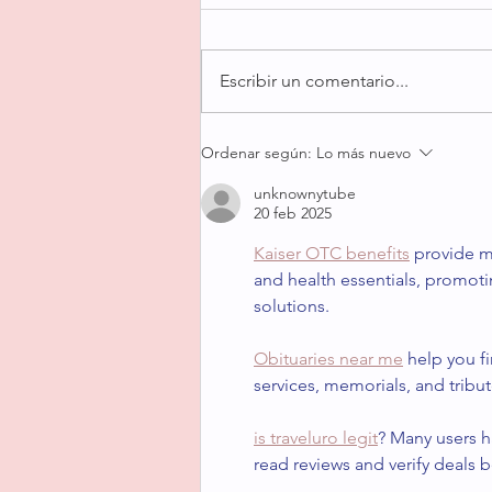
Escribir un comentario...
Mi Budín Inglés Increíble (no
Ordenar según:
Lo más nuevo
se compara con nada les
unknownytube
juro)
20 feb 2025
Kaiser OTC benefits
 provide m
and health essentials, promot
solutions.
Obituaries near me
 help you f
services, memorials, and tribut
is traveluro legit
? Many users h
read reviews and verify deals 