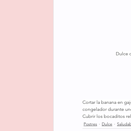
Dulce d
Cortar la banana en gajo
congelador durante unos
Cubrir los bocaditos re
Postres
Dulce
Saluda