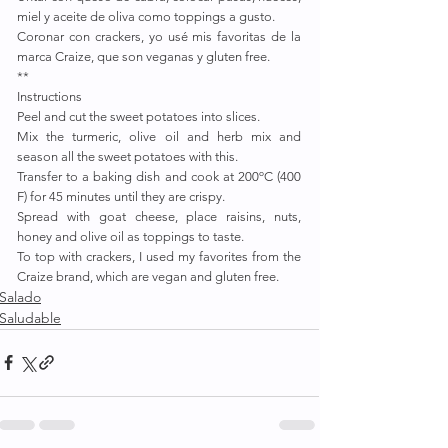
miel y aceite de oliva como toppings a gusto. 
Coronar con crackers, yo usé mis favoritas de la 
marca Craize, que son veganas y gluten free.
**
Instructions
Peel and cut the sweet potatoes into slices.
Mix the turmeric, olive oil and herb mix and 
season all the sweet potatoes with this.
Transfer to a baking dish and cook at 200ºC (400 
F) for 45 minutes until they are crispy.
Spread with goat cheese, place raisins, nuts, 
honey and olive oil as toppings to taste.
To top with crackers, I used my favorites from the 
Craize brand, which are vegan and gluten free.
Salado
Saludable