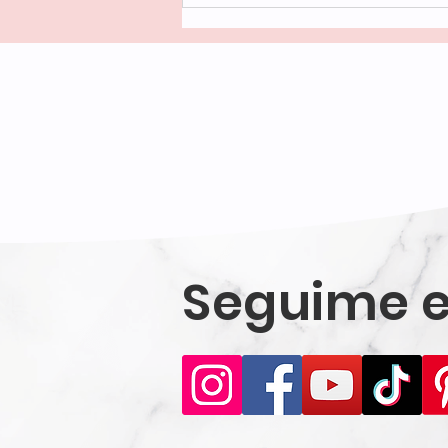
se compara con nada les
juro)
Seguime e