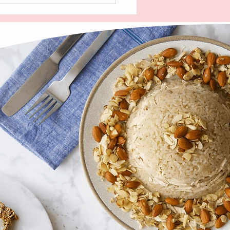
njoso, aromático, suave
no de frutas