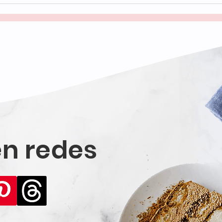
espo
y lle
n redes