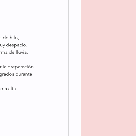
 de hilo, 
muy despacio. 
ma de lluvia, 
 la preparación 
 grados durante 
 a alta 