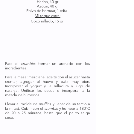
Harina, 40 gr
Azúcar, 40 gr
Polvo de hornear, 1 cdta  
Mi toque extra:
Coco rallado, 15 gr 
Para el 
crumble
: formar un arenado con los 
ingredientes.
Para la masa: mezclar el aceite con el azúcar hasta 
cremar, agregar el huevo y batir muy bien. 
Incorporar el yogurt y la ralladura y jugo de 
naranja. Unificar los secos e incorporar a la 
mezcla de húmedos. 
Llevar al molde de 
muffins 
y llenar de un tercio a 
la mitad. Cubrir con el 
crumble 
y hornear a 180°C 
de 20 a 25 minutos, hasta que el palito salga 
seco.