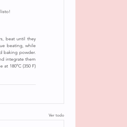
isto! 
 beat until they 
e beating, while 
nd baking powder. 
nd integrate them 
at 180°C (350 F) 
Ver todo