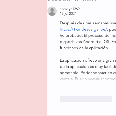
se compara con nada les
comeya1269
juro)
13 jul 2024
Después de unas semanas usan
https://1windescargar.pe/
, pu
he probado. El proceso de insta
dispositivos Android e iOS. En
funciones de la aplicación.
La aplicación ofrece una gran s
de la aplicación es muy fácil d
agradable. Poder apostar en c
ventaja. Puedo seguir acontec
Me gusta
Reaccionar