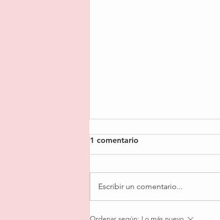
1 comentario
Escribir un comentario...
Mi Budín Inglés Increíble (no
Ordenar según:
Lo más nuevo