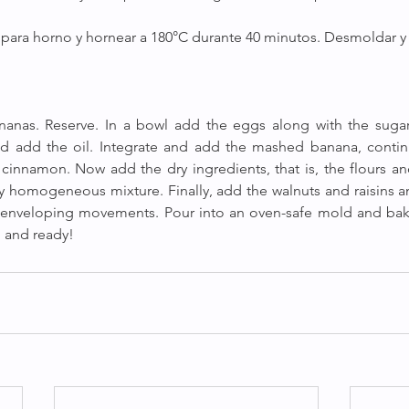
para horno y hornear a 180°C durante 40 minutos. Desmoldar y l
anas. Reserve. In a bowl add the eggs along with the sugars,
 add the oil. Integrate and add the mashed banana, continu
 cinnamon. Now add the dry ingredients, that is, the flours a
ery homogeneous mixture. Finally, add the walnuts and raisins a
 enveloping movements. Pour into an oven-safe mold and bake 
 and ready!