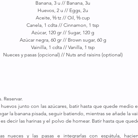
Banana, 3 u // Banana, 3u
Huevos, 2 u // Eggs, 2u
Aceite, ⅓ tz // Oil, ⅓ cup
Canela, 1 cdta // Cinnamon, 1 tsp
Azúcar, 120 gr // Sugar, 120 g
Azúcar negra, 60 gr // Brown sugar, 60 g
Vainilla, 1 cdta // Vanilla, 1 tsp
Nueces y pasas (opcional) // Nuts and raisins (optional)
s. Reservar.
 huevos junto con las azúcares, batir hasta que quede medio 
regar la banana pisada, seguir batiendo, mientras se añade la vain
es decir las harinas y el polvo de hornear. Batir hasta que qued
las nueces y las pasas e integrarlas con espátula, hacie