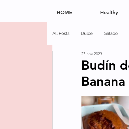
HOME
Healthy
All Posts
Dulce
Salado
23 nov 2023
Navidad
Postres
Carn
Budín d
Banana