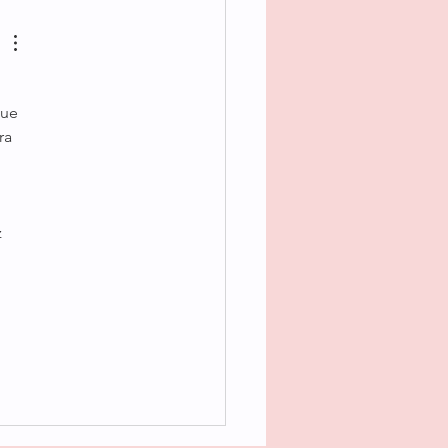
njoso, aromático, suave
no de frutas
que 
ra 
 
 
 