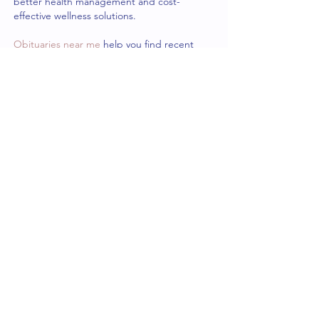
better health management and cost-
effective wellness solutions.
Obituaries near me
 help you find recent 
death notices, providing information about 
funeral services, memorials, and tributes for 
loved ones in your area.
is traveluro legit
? Many users have had 
mixed experiences with the platform, so it's 
important to read reviews and verify deals 
before booking.
Me gusta
Reaccionar
Hattie Roberts
06 feb 2025
Los casinos en línea han transformado la 
forma en que los chilenos disfrutan de los 
juegos de azar, ofreciendo comodidad y 
acceso instantáneo desde cualquier 
dispositivo. Plataformas como 
pin-up casino 