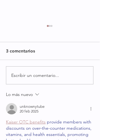
3 comentarios
La hermosa torta galesa
Escribir un comentario...
El panettone tra
esponjoso, arom
suave y lleno de
Lo más nuevo
unknownytube
20 feb 2025
Kaiser OTC benefits
 provide members with 
discounts on over-the-counter medications, 
vitamins, and health essentials, promoting 